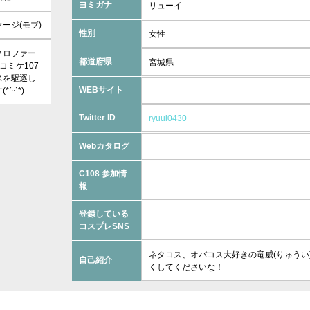
ヨミガナ
リューイ
ージ(モブ)
性別
女性
クロファー
都道府県
宮城県
コミケ107
スを駆逐し
WEBサイト
ˊᵕˋ*)
Twitter ID
ryuui0430
Webカタログ
C108 参加情
報
登録している
コスプレSNS
ネタコス、オバコス大好きの竜威(りゅうい
自己紹介
くしてくださいな！