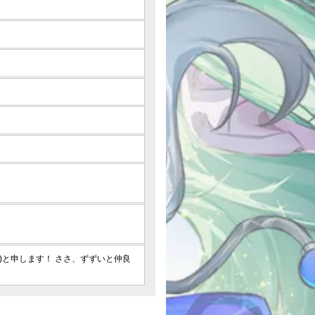
)と申します！ ささ、ずずいと仲良