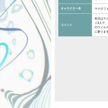
キャラクター名
マクロファ
本日はマ
ジ3人で、
コメント
のウイル
に参ります(*